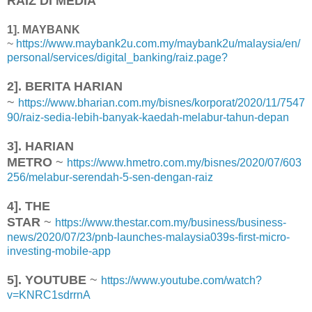
RAIZ DI MEDIA
1]. MAYBANK
~
https://www.maybank2u.com.my/maybank2u/malaysia/en/
personal/services/digital_banking/raiz.page?
2]. BERITA HARIAN
~
https://www.bharian.com.my/bisnes/korporat/2020/11/7547
90/raiz-sedia-lebih-banyak-kaedah-melabur-tahun-depan
3]. HARIAN
METRO
~
https://www.hmetro.com.my/bisnes/2020/07/603
256/melabur-serendah-5-sen-dengan-raiz
4]. THE
STAR
~
https://www.thestar.com.my/business/business-
news/2020/07/23/pnb-launches-malaysia039s-first-micro-
investing-mobile-app
5]. YOUTUBE
~
https://www.youtube.com/watch?
v=KNRC1sdrrnA