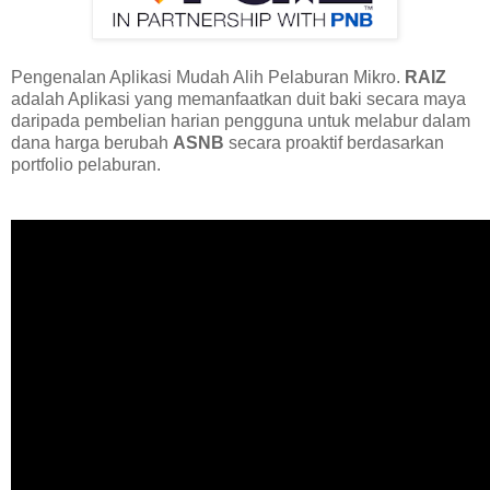
Pengenalan Aplikasi Mudah Alih Pelaburan Mikro.
RAIZ
adalah Aplikasi yang memanfaatkan duit baki secara maya
daripada pembelian harian pengguna untuk melabur dalam
dana harga berubah
ASNB
secara proaktif berdasarkan
portfolio pelaburan.